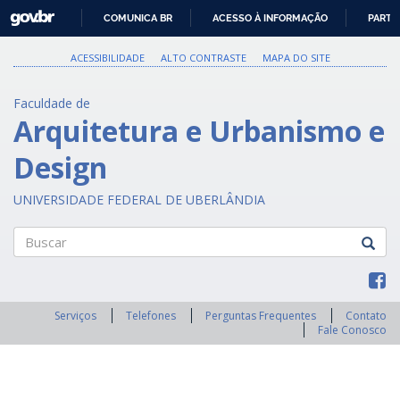
GOVBR
COMUNICA BR
ACESSO À INFORMAÇÃO
PARTI
IR
PARA
ACESSIBILIDADE
ALTO CONTRASTE
MAPA DO SITE
O
CONTEÚDO
Faculdade de
Arquitetura e Urbanismo e
Design
UNIVERSIDADE FEDERAL DE UBERLÂNDIA
Buscar
Serviços
Telefones
Perguntas Frequentes
Contato
Fale Conosco