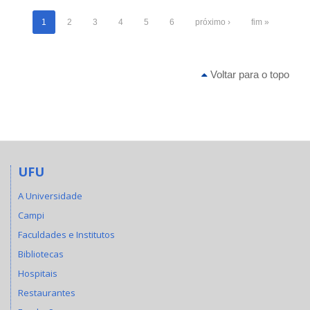
1
2
3
4
5
6
próximo ›
fim »
Voltar para o topo
UFU
A Universidade
Campi
Faculdades e Institutos
Bibliotecas
Hospitais
Restaurantes