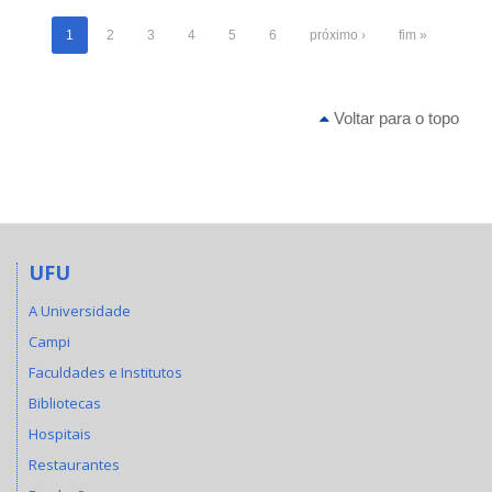
1
2
3
4
5
6
próximo ›
fim »
Voltar para o topo
UFU
A Universidade
Campi
Faculdades e Institutos
Bibliotecas
Hospitais
Restaurantes