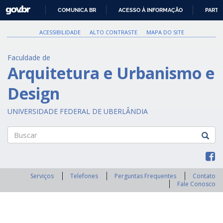
GOVBR
COMUNICA BR
ACESSO À INFORMAÇÃO
PARTI
IR
PARA
ACESSIBILIDADE
ALTO CONTRASTE
MAPA DO SITE
O
CONTEÚDO
Faculdade de
Arquitetura e Urbanismo e
Design
UNIVERSIDADE FEDERAL DE UBERLÂNDIA
Buscar
Serviços
Telefones
Perguntas Frequentes
Contato
Fale Conosco