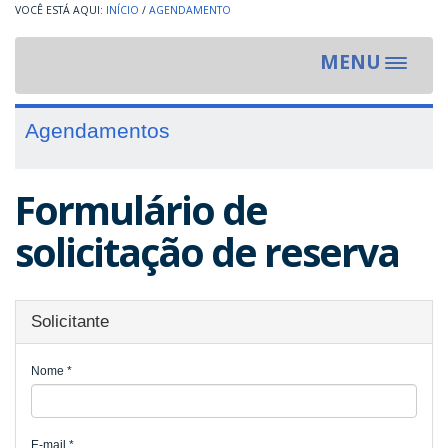
INÍCIO
/
AGENDAMENTO
MENU
Toggle
navigat
Agendamentos
Formulário de
solicitação de reserva
Solicitante
Nome
*
E-mail
*