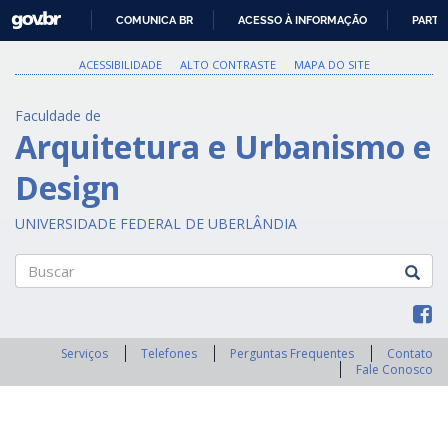
GOVBR
COMUNICA BR
ACESSO À INFORMAÇÃO
PARTI
IR
PARA
ACESSIBILIDADE
ALTO CONTRASTE
MAPA DO SITE
O
CONTEÚDO
Faculdade de
Arquitetura e Urbanismo e
Design
UNIVERSIDADE FEDERAL DE UBERLÂNDIA
Buscar
Serviços
Telefones
Perguntas Frequentes
Contato
Fale Conosco