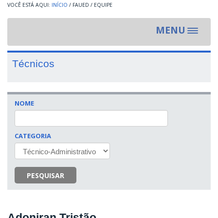
INÍCIO
/
FAUED
/
EQUIPE
MENU
Toggle
navigat
Técnicos
NOME
CATEGORIA
PESQUISAR
Adoniran Tristão