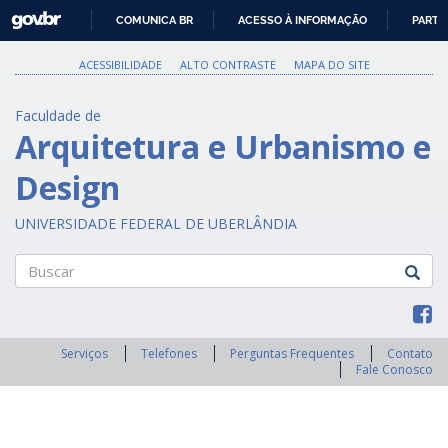
GOVBR
COMUNICA BR
ACESSO À INFORMAÇÃO
PARTI
IR
PARA
ACESSIBILIDADE
ALTO CONTRASTE
MAPA DO SITE
O
CONTEÚDO
Faculdade de
Arquitetura e Urbanismo e
Design
UNIVERSIDADE FEDERAL DE UBERLÂNDIA
Buscar
Serviços
Telefones
Perguntas Frequentes
Contato
Fale Conosco