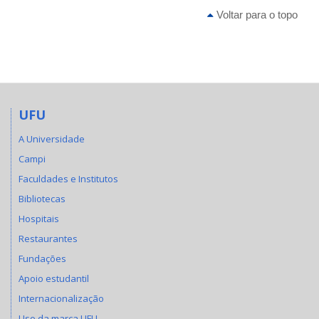
Voltar para o topo
UFU
A Universidade
Campi
Faculdades e Institutos
Bibliotecas
Hospitais
Restaurantes
Fundações
Apoio estudantil
Internacionalização
Uso da marca UFU