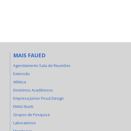
MAIS FAUED
Agendamento Sala de Reuniões
Extensão
Atlética
Diretórios Acadêmicos
Empresa Júnior Picuá Design
EMAU Buriti
Grupos de Pesquisa
Laboratórios
Monitorias