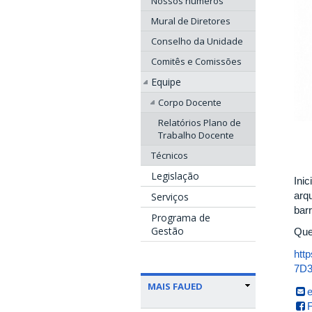
Nossos números
Mural de Diretores
Conselho da Unidade
Comitês e Comissões
Equipe
Corpo Docente
Relatórios Plano de
Trabalho Docente
Técnicos
Legislação
Inic
arq
Serviços
bar
Programa de
Gestão
Que
htt
7D
MAIS FAUED