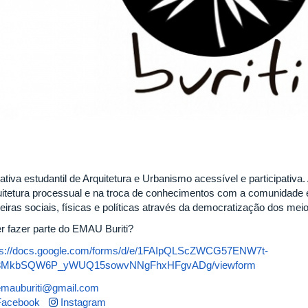
iativa estudantil de Arquitetura e Urbanismo acessível e participativ
uitetura processual e na troca de conhecimentos com a comunidade 
reiras sociais, físicas e políticas através da democratização dos mei
r fazer parte do EMAU Buriti?
ps://docs.google.com/forms/d/e/1FAIpQLScZWCG57ENW7t-
3MkbSQW6P_yWUQ15sowvNNgFhxHFgvADg/viewform
emauburiti@gmail.com
Facebook
Instagram