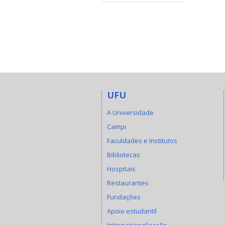
UFU
A Universidade
Campi
Faculdades e Institutos
Bibliotecas
Hospitais
Restaurantes
Fundações
Apoio estudantil
Internacionalização