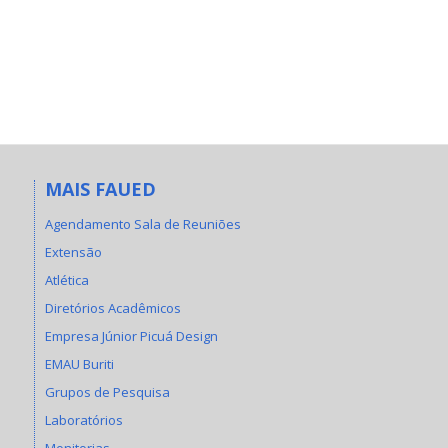
MAIS FAUED
Agendamento Sala de Reuniões
Extensão
Atlética
Diretórios Acadêmicos
Empresa Júnior Picuá Design
EMAU Buriti
Grupos de Pesquisa
Laboratórios
Monitorias