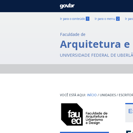
GOVBR
Ir para o conteúdo
1
Ir para o menu
2
Ir pa
Faculdade de
Arquitetura e
UNIVERSIDADE FEDERAL DE UBERL
INÍCIO
/
UNIDADES
/
ESCRITO
E