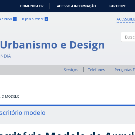
COMUNICA BR
ACESSO À INFORMAÇÃO
PARTICIPE
IR
PARA
ACESSIBIL
ra a busca
3
Ir para o rodapé
4
O
CONTEÚDO
 Urbanismo e Design
Buscar
ÂNDIA
Serviços
Telefones
Perguntas 
RIO MODELO
scritório modelo