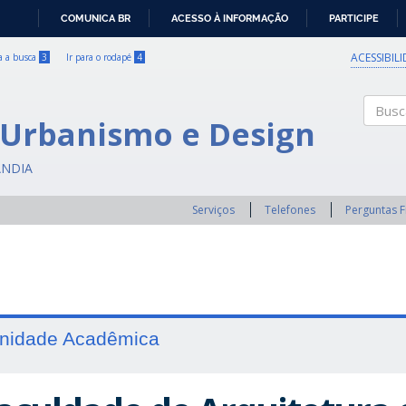
COMUNICA BR
ACESSO À INFORMAÇÃO
PARTICIPE
IR
PARA
ACESSIBIL
ra a busca
3
Ir para o rodapé
4
O
CONTEÚDO
 Urbanismo e Design
Buscar
ÂNDIA
Serviços
Telefones
Perguntas 
nidade Acadêmica