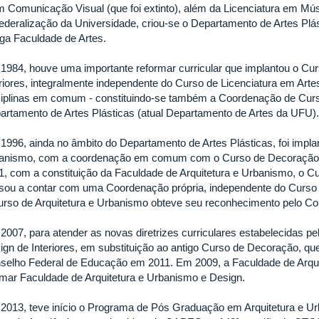
m Comunicação Visual (que foi extinto), além da Licenciatura em M
federalização da Universidade, criou-se o Departamento de Artes Pl
iga Faculdade de Artes.
1984, houve uma importante reformar curricular que implantou o C
eriores, integralmente independente do Curso de Licenciatura em Ar
ciplinas em comum - constituindo-se também a Coordenação de Curs
artamento de Artes Plásticas (atual Departamento de Artes da UFU).
1996, ainda no âmbito do Departamento de Artes Plásticas, foi impla
anismo, com a coordenação em comum com o Curso de Decoração 
1, com a constituição da Faculdade de Arquitetura e Urbanismo, o C
sou a contar com uma Coordenação própria, independente do Curs
urso de Arquitetura e Urbanismo obteve seu reconhecimento pelo C
2007, para atender as novas diretrizes curriculares estabelecidas pe
ign de Interiores, em substituição ao antigo Curso de Decoração, q
selho Federal de Educação em 2011. Em 2009, a Faculdade de Arqui
mar Faculdade de Arquitetura e Urbanismo e Design.
2013, teve início o Programa de Pós Graduação em Arquitetura e U