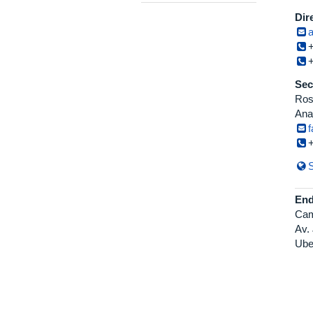
Dir
Sec
Ros
Ana
S
End
Cam
Av.
Ube