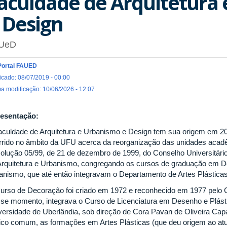
aculdade de Arquitetura
 Design
UeD
Portal FAUED
icado: 08/07/2019 - 00:00
ma modificação: 10/06/2026 - 12:07
esentação:
aculdade de Arquitetura e Urbanismo e Design tem sua origem em 20
rrido no âmbito da UFU acerca da reorganização das unidades acadêm
olução 05/99, de 21 de dezembro de 1999, do Conselho Universitário
Arquitetura e Urbanismo, congregando os cursos de graduação em D
anismo, que até então integravam o Departamento de Artes Plásticas
urso de Decoração foi criado em 1972 e reconhecido em 1977 pelo 
se momento, integrava o Curso de Licenciatura em Desenho e Plásti
versidade de Uberlândia, sob direção de Cora Pavan de Oliveira Capa
ico comum, as formações em Artes Plásticas (que deu origem ao atu