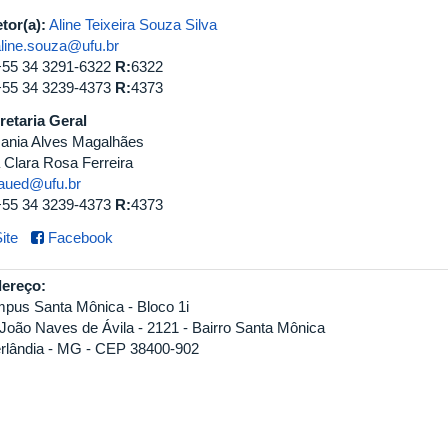
etor(a):
Aline Teixeira Souza Silva
aline.souza@ufu.br
+55 34 3291-6322
R:
6322
+55 34 3239-4373
R:
4373
retaria Geral
ania Alves Magalhães
 Clara Rosa Ferreira
faued@ufu.br
+55 34 3239-4373
R:
4373
ite
Facebook
ereço:
pus Santa Mônica - Bloco 1i
 João Naves de Ávila - 2121 - Bairro Santa Mônica
rlândia - MG - CEP 38400-902