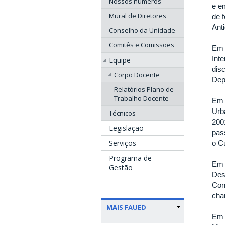
Nossos números
e e
Mural de Diretores
de 
Ant
Conselho da Unidade
Comitês e Comissões
Em 
Int
Equipe
dis
Corpo Docente
Dep
Relatórios Plano de
Trabalho Docente
Em 
Urb
Técnicos
200
Legislação
pas
Serviços
o C
Programa de
Em 
Gestão
Des
Con
cha
MAIS FAUED
Em 