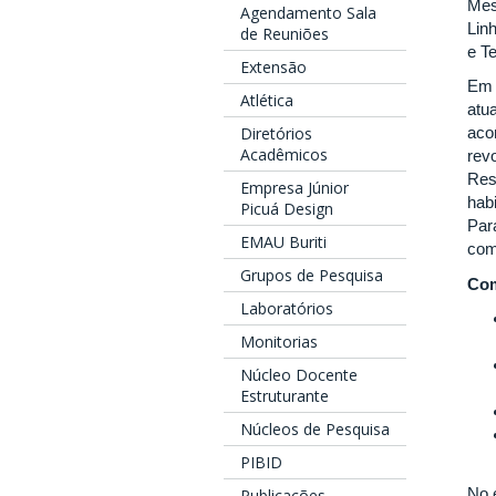
Mes
Agendamento Sala
Lin
de Reuniões
e T
Extensão
Em 
Atlética
atu
Diretórios
aco
Acadêmicos
rev
Res
Empresa Júnior
habi
Picuá Design
Par
EMAU Buriti
com
Grupos de Pesquisa
Com
Laboratórios
Monitorias
Núcleo Docente
Estruturante
Núcleos de Pesquisa
PIBID
No 
Publicações