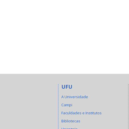
UFU
A Universidade
Campi
Faculdades e Institutos
Bibliotecas
Hospitais