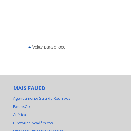
Voltar para o topo
MAIS FAUED
Agendamento Sala de Reuniões
Extensão
Atlética
Diretórios Acadêmicos
Empresa Júnior Picuá Design