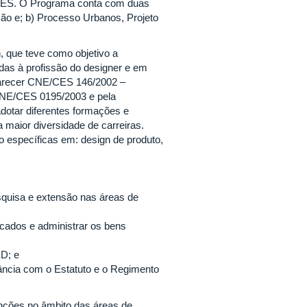
/ES. O Programa conta com duas
ação e; b) Processo Urbanos, Projeto
, que teve como objetivo a
as à profissão do designer e em
 Parecer CNE/CES 146/2002 –
CNE/CES 0195/2003 e pela
dotar diferentes formações e
ma maior diversidade de carreiras.
o específicas em: design de produto,
esquisa e extensão nas áreas de
ocados e administrar os bens
ED; e
ância com o Estatuto e o Regimento
nções no âmbito das áreas de