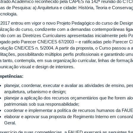
trado Acadêmico reconhecido pela CAPES na 142ª reunião do CTC
has de Pesquisa: a) Arquitetura e cidade: História, Teoria e Conserv
ecnologia.
2017 entrou em vigor o novo Projeto Pedagógico do curso de Design
alização do curso, condizente com a demandas contemporâneas ligad
rdo com as Diretrizes Curriculares apresentadas inicialmente pelo
ogado pelo Parecer CNE/CES 67/2003 – e ratificadas pelo Parecer 
olução CNE/CES n. 5/2004. A partir da proposta, o Curso passou a a
litações, possibilitando múltiplos perfis profissionais e garantindo u
a tanto, contempla, em sua organização curricular, linhas de formaçã
unicação visual e design de interiores.
petências:
planejar, coordenar, executar e avaliar as atividades de ensino, p
arquitetura, urbanismo e design;
planejar a aplicação dos recursos orçamentários que lhe forem al
patrimoniais sob sua responsabilidade;
coordenar e implementar a política de recursos humanos da FAU
elaborar e aprovar sua proposta de Regimento Interno em conson
Geral.
exercício de suas competências, a FAUED exercerá as seguintes fu