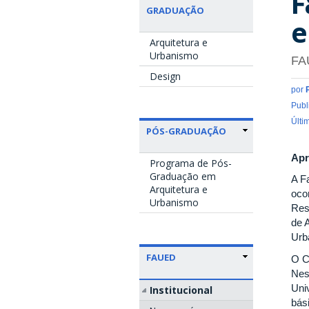
F
GRADUAÇÃO
e
Arquitetura e
Urbanismo
FA
Design
por
Publ
Últi
PÓS-GRADUAÇÃO
Apr
Programa de Pós-
Graduação em
A F
Arquitetura e
oco
Urbanismo
Res
de 
Urb
FAUED
O C
Nes
Uni
Institucional
bás