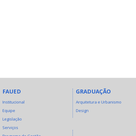
FAUED
GRADUAÇÃO
Institucional
Arquitetura e Urbanismo
Equipe
Design
Legislação
Serviços
Programa de Gestão