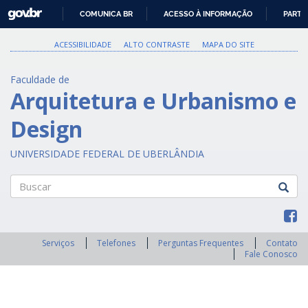
GOVBR
COMUNICA BR
ACESSO À INFORMAÇÃO
PARTI
IR
PARA
ACESSIBILIDADE
ALTO CONTRASTE
MAPA DO SITE
O
CONTEÚDO
Faculdade de
Arquitetura e Urbanismo e
Design
UNIVERSIDADE FEDERAL DE UBERLÂNDIA
Buscar
Serviços
Telefones
Perguntas Frequentes
Contato
Fale Conosco