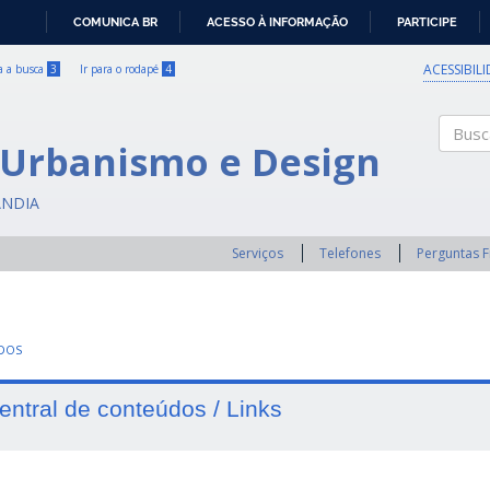
COMUNICA BR
ACESSO À INFORMAÇÃO
PARTICIPE
IR
PARA
ACESSIBIL
ra a busca
3
Ir para o rodapé
4
O
CONTEÚDO
 Urbanismo e Design
Buscar
ÂNDIA
Serviços
Telefones
Perguntas 
UDOS
entral de conteúdos / Links