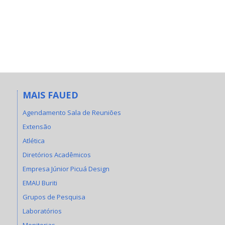
MAIS FAUED
Agendamento Sala de Reuniões
Extensão
Atlética
Diretórios Acadêmicos
Empresa Júnior Picuá Design
EMAU Buriti
Grupos de Pesquisa
Laboratórios
Monitorias