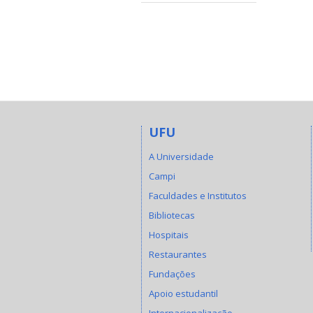
UFU
A Universidade
Campi
Faculdades e Institutos
Bibliotecas
Hospitais
Restaurantes
Fundações
Apoio estudantil
Internacionalização