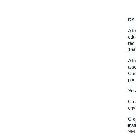
DA
A f
edu
req
15/
A f
a s
O m
por
Será
O c
env
O c
ins
SEI