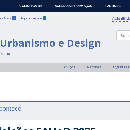
COMUNICA BR
ACESSO À INFORMAÇÃO
PARTICIPE
IR
PARA
ACESSIBIL
ra a busca
3
Ir para o rodapé
4
O
CONTEÚDO
 Urbanismo e Design
Buscar
ÂNDIA
Serviços
Telefones
Perguntas 
contece