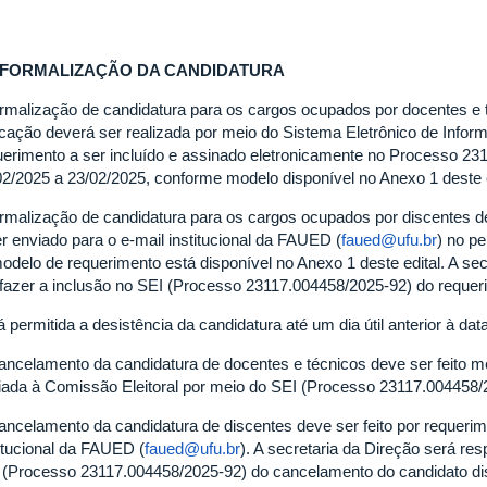
 FORMALIZAÇÃO DA CANDIDATURA
ormalização de candidatura para os cargos ocupados por docentes e 
cação deverá ser realizada por meio do Sistema Eletrônico de Infor
uerimento a ser incluído e assinado eletronicamente no Processo 23
02/2025 a 23/02/2025, conforme modelo disponível no Anexo 1 deste 
ormalização de candidatura para os cargos ocupados por discentes de
er enviado para o e-mail institucional da FAUED (
faued@ufu.br
) no p
odelo de requerimento está disponível no Anexo 1 deste edital. A se
 fazer a inclusão no SEI (Processo 23117.004458/2025-92) do requer
 permitida a desistência da candidatura até um dia útil anterior à dat
ancelamento da candidatura de docentes e técnicos deve ser feito m
iada à Comissão Eleitoral por meio do SEI (Processo 23117.004458/
ancelamento da candidatura de discentes deve ser feito por requerim
titucional da FAUED (
faued@ufu.br
). A secretaria da Direção será res
 (Processo 23117.004458/2025-92) do cancelamento do candidato di