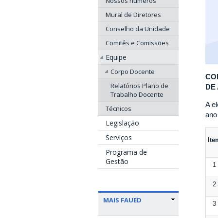
Nossos números
Mural de Diretores
Conselho da Unidade
Comitês e Comissões
Equipe
Corpo Docente
CO
Relatórios Plano de
DE
Trabalho Docente
A e
Técnicos
ano
Legislação
Serviços
Ite
Programa de
Gestão
1
2
MAIS FAUED
3