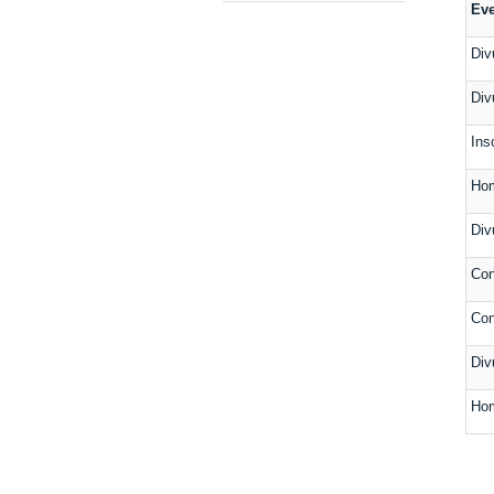
Ev
Div
Div
Ins
Hom
Div
Con
Con
Div
Hom