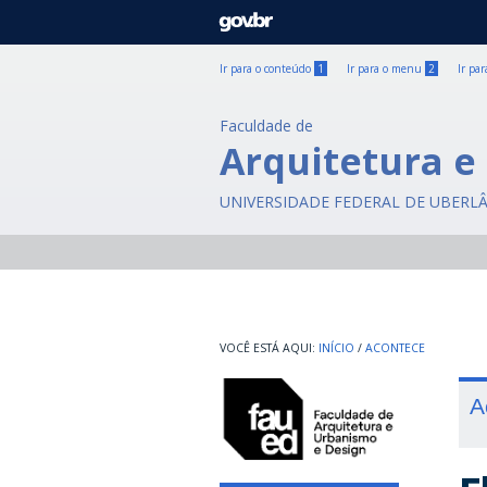
GOVBR
Ir para o conteúdo
1
Ir para o menu
2
Ir pa
Faculdade de
Arquitetura e
UNIVERSIDADE FEDERAL DE UBERL
INÍCIO
/
ACONTECE
A