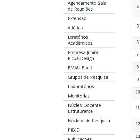
Agendamento Sala
4
de Reuniões
Extensão
5
Atlética
Diretórios
6
Acadêmicos
Empresa Júnior
7
Picuá Design
8
EMAU Buriti
Grupos de Pesquisa
9
Laboratórios
10
Monitorias
Núcleo Docente
11
Estruturante
Núcleos de Pesquisa
12
PIBID
13
Publicações