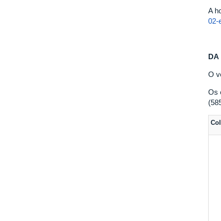
A h
02-
DA
O vo
Os 
(58
Col