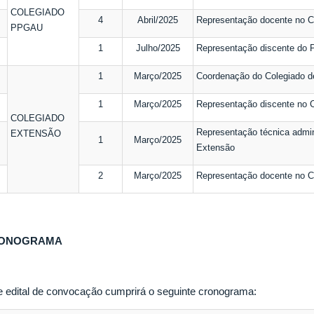
COLEGIADO
4
Abril/2025
Representação docente no 
PPGAU
1
Julho/2025
Representação discente do
1
Março/2025
Coordenação do Colegiado d
1
Março/2025
Representação discente no 
COLEGIADO
Representação técnica admin
EXTENSÃO
1
Março/2025
Extensão
2
Março/2025
Representação docente no C
ONOGRAMA
e edital de convocação cumprirá o seguinte cronograma: