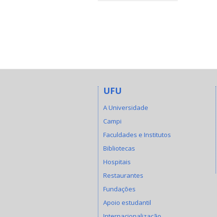
UFU
A Universidade
Campi
Faculdades e Institutos
Bibliotecas
Hospitais
Restaurantes
Fundações
Apoio estudantil
Internacionalização