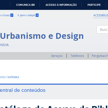
COMUNICA BR
ACESSO À INFORMAÇÃO
PARTICIPE
IR
PARA
ACESSIBIL
ra a busca
3
Ir para o rodapé
4
O
CONTEÚDO
 Urbanismo e Design
Buscar
ÂNDIA
Serviços
Telefones
Perguntas 
UDOS
/
SISTEMAS
entral de conteúdos