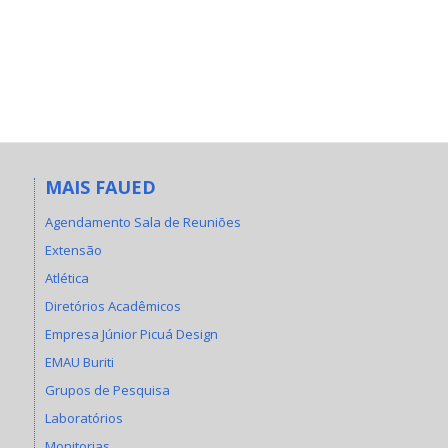
MAIS FAUED
Agendamento Sala de Reuniões
Extensão
Atlética
Diretórios Acadêmicos
Empresa Júnior Picuá Design
EMAU Buriti
Grupos de Pesquisa
Laboratórios
Monitorias