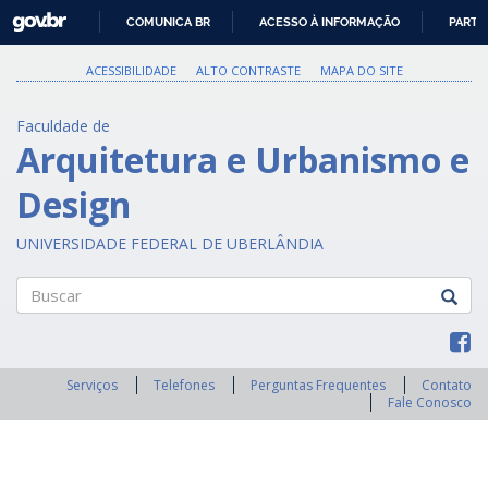
GOVBR
COMUNICA BR
ACESSO À INFORMAÇÃO
PARTI
IR
PARA
ACESSIBILIDADE
ALTO CONTRASTE
MAPA DO SITE
O
CONTEÚDO
Faculdade de
Arquitetura e Urbanismo e
Design
UNIVERSIDADE FEDERAL DE UBERLÂNDIA
Buscar
Serviços
Telefones
Perguntas Frequentes
Contato
Fale Conosco