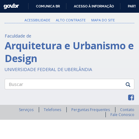
GOVBR
COMUNICA BR
ACESSO À INFORMAÇÃO
PARTI
IR
PARA
ACESSIBILIDADE
ALTO CONTRASTE
MAPA DO SITE
O
CONTEÚDO
Faculdade de
Arquitetura e Urbanismo e
Design
UNIVERSIDADE FEDERAL DE UBERLÂNDIA
Buscar
Serviços
Telefones
Perguntas Frequentes
Contato
Fale Conosco