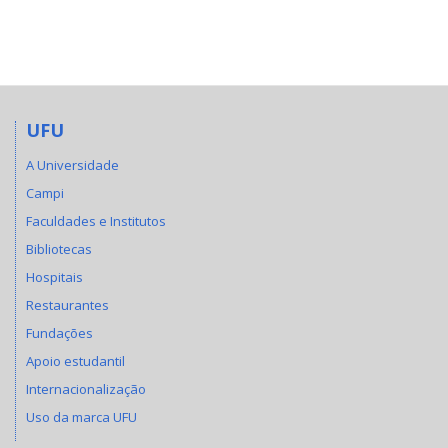
UFU
A Universidade
Campi
Faculdades e Institutos
Bibliotecas
Hospitais
Restaurantes
Fundações
Apoio estudantil
Internacionalização
Uso da marca UFU