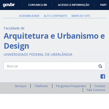
GOVBR
COMUNICA BR
ACESSO À INFORMAÇÃO
PARTI
IR
PARA
ACESSIBILIDADE
ALTO CONTRASTE
MAPA DO SITE
O
CONTEÚDO
Faculdade de
Arquitetura e Urbanismo e
Design
UNIVERSIDADE FEDERAL DE UBERLÂNDIA
Buscar
Serviços
Telefones
Perguntas Frequentes
Contato
Fale Conosco