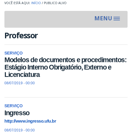
INÍCIO
/
PUBLICO ALVO
MENU
Toggle
navigat
Professor
SERVIÇO
Modelos de documentos e procedimentos:
Estágio Interno Obrigatório, Externo e
Licenciatura
08/07/2019 - 00:00
SERVIÇO
Ingresso
http://www.ingresso.ufu.br
08/07/2019 - 00:00