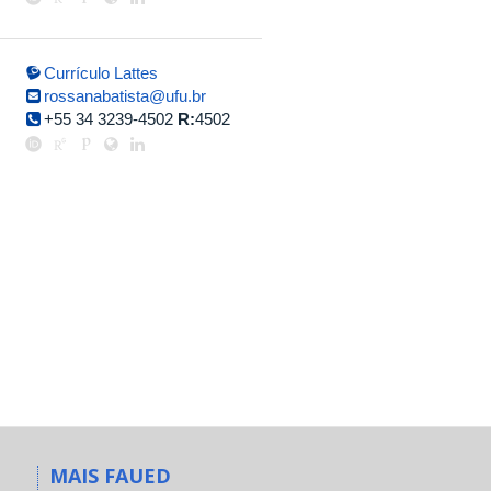
Currículo Lattes
rossanabatista@ufu.br
+55 34 3239-4502
R:
4502
MAIS FAUED