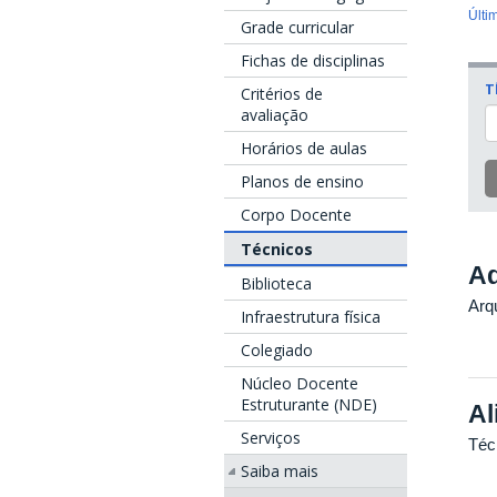
Últi
Grade curricular
Fichas de disciplinas
T
Critérios de
avaliação
Horários de aulas
Planos de ensino
Corpo Docente
Técnicos
Ad
Biblioteca
Arqu
Infraestrutura física
Colegiado
Núcleo Docente
Estruturante (NDE)
Al
Serviços
Técn
Saiba mais