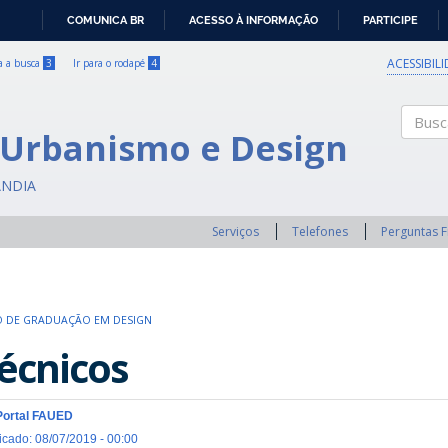
COMUNICA BR
ACESSO À INFORMAÇÃO
PARTICIPE
IR
PARA
ACESSIBIL
ra a busca
3
Ir para o rodapé
4
O
CONTEÚDO
 Urbanismo e Design
Buscar
ÂNDIA
Serviços
Telefones
Perguntas 
 DE GRADUAÇÃO EM DESIGN
écnicos
Portal FAUED
icado: 08/07/2019 - 00:00