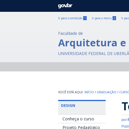
GOVBR
Ir para o conteúdo
1
Ir para o menu
2
Ir pa
Faculdade de
Arquitetura e
UNIVERSIDADE FEDERAL DE UBERL
INÍCIO
/
GRADUAÇÃO
/
CURSO
T
DESIGN
Conheça o curso
por
Publ
Projeto Pedagógico