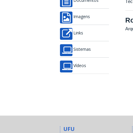
Documentos
Téc
Imagens
Ro
Arqu
Links
Sistemas
Vídeos
UFU