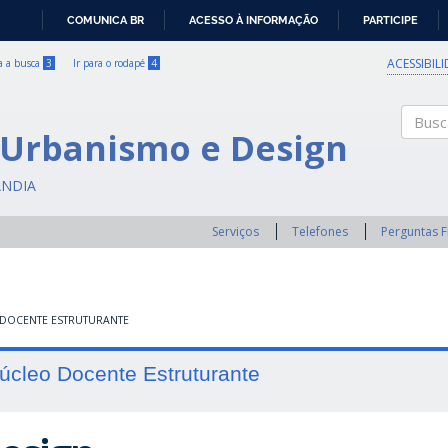
COMUNICA BR
ACESSO À INFORMAÇÃO
PARTICIPE
IR
PARA
ACESSIBIL
ra a busca
3
Ir para o rodapé
4
O
CONTEÚDO
 Urbanismo e Design
Buscar
ÂNDIA
Serviços
Telefones
Perguntas 
DOCENTE ESTRUTURANTE
úcleo Docente Estruturante