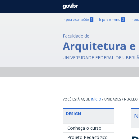
GOVBR
Ir para o conteúdo
1
Ir para o menu
2
Ir pa
Faculdade de
Arquitetura e
UNIVERSIDADE FEDERAL DE UBERL
INÍCIO
/
UNIDADES
/
NUCLEO 
DESIGN
N
Conheça o curso
Projeto Pedagógico