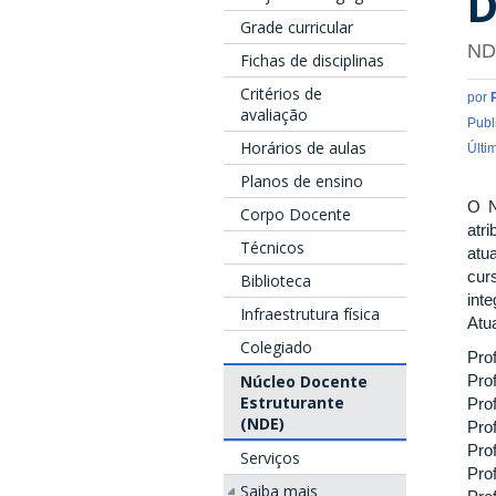
D
Grade curricular
ND
Fichas de disciplinas
Critérios de
por
avaliação
Publ
Horários de aulas
Últi
Planos de ensino
O N
Corpo Docente
atr
Técnicos
atu
cur
Biblioteca
int
Infraestrutura física
Atu
Colegiado
Pro
Núcleo Docente
Prof
Estruturante
Prof
(NDE)
Pro
Pro
Serviços
Pro
Saiba mais