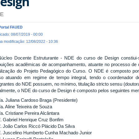
esign
E
Portal FAUED
icado: 08/07/2019 - 00:00
ma modificação: 12/08/2022 - 10:36
úcleo Docente Estruturante - NDE do curso de Design constiui
ibuições acadêmicas de acompanhamento, atuante no processo de 
alização do Projeto Pedagógico do Curso. O NDE é composto por,
so atuando em regime de tempo integral, tendo o coordenador d
egrantes do NDE possuem, no mínimo, titulação stricto sensu (doutor
almente, o NDE do curso de Design é composto pelos seguintes me
fa. Juliana Cardoso Braga (Presidente)
a. Aline Teixeira de Souza
a. Cristiane Pereira Alcântara
f. Gabriel Henrique Cruz Bonfim
f. João Carlos Riccó Plácido Da Silva
f. Juscelino Humberto Cunha Machado Junior