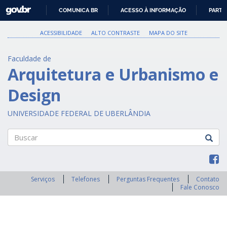
GOVBR
COMUNICA BR
ACESSO À INFORMAÇÃO
PARTI
IR
PARA
ACESSIBILIDADE
ALTO CONTRASTE
MAPA DO SITE
O
CONTEÚDO
Faculdade de
Arquitetura e Urbanismo e
Design
UNIVERSIDADE FEDERAL DE UBERLÂNDIA
Buscar
Serviços
Telefones
Perguntas Frequentes
Contato
Fale Conosco